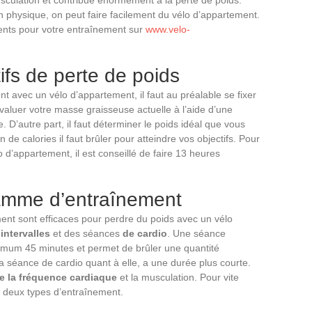
usculation et contribue énormément à la perte de poids.
ion physique, on peut faire facilement du vélo d’appartement.
ents pour votre entraînement sur
www.velo-
ifs de perte de poids
t avec un vélo d’appartement, il faut au préalable se fixer
évaluer votre masse graisseuse actuelle à l’aide d’une
. D’autre part, il faut déterminer le poids idéal que vous
 de calories il faut brûler pour atteindre vos objectifs. Pour
 d’appartement, il est conseillé de faire 13 heures
amme d’entraînement
nt sont efficaces pour perdre du poids avec un vélo
intervalles
et des séances
de cardio
. Une séance
nimum 45 minutes et permet de brûler une quantité
a séance de cardio quant à elle, a une durée plus courte.
de la fréquence cardiaque
et la musculation. Pour vite
es deux types d’entraînement.