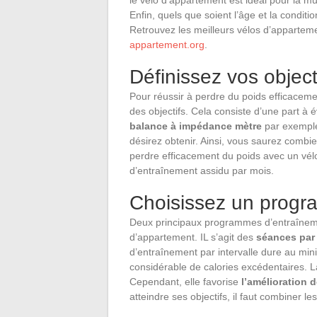
le vélo d’appartement est idéal pour la m
Enfin, quels que soient l’âge et la condit
Retrouvez les meilleurs vélos d’appartem
appartement.org
.
Définissez vos object
Pour réussir à perdre du poids efficacemen
des objectifs. Cela consiste d’une part à 
balance à impédance mètre
par exemple
désirez obtenir. Ainsi, vous saurez combien
perdre efficacement du poids avec un vélo
d’entraînement assidu par mois.
Choisissez un progr
Deux principaux programmes d’entraîneme
d’appartement. IL s’agit des
séances par 
d’entraînement par intervalle dure au mi
considérable de calories excédentaires. L
Cependant, elle favorise
l’amélioration 
atteindre ses objectifs, il faut combiner l