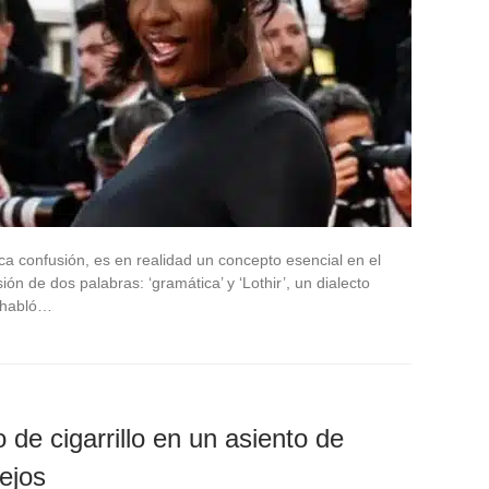
 confusión, es en realidad un concepto esencial en el
ión de dos palabras: ‘gramática’ y ‘Lothir’, un dialecto
e habló…
de cigarrillo en un asiento de
ejos