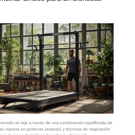
menudo se teje a través de una combinación equilibrada de
 su riqueza en posturas (asanas) y técnicas de respiración