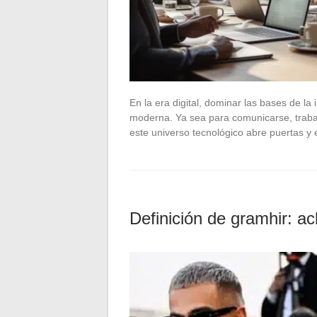
En la era digital, dominar las bases de la
moderna. Ya sea para comunicarse, traba
este universo tecnológico abre puertas y
Definición de gramhir: ac