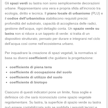
Gli
spazi verdi
su lastra non sono semplicemente decorazioni
urbane. Rappresentano una vera e propria sfida all’incrocio tra
ecologia, diritto e tecnica. Il
piano locale di urbanismo
(PLU) e
il
codice dell’urbanistica
stabiliscono requisiti precisi:
profondità del substrato, capacità di accoglienza delle radici,
gestione dell’acqua, ogni dettaglio conta. Un
spazio verde su
lastra
non si riduce a un tappeto di verde: si tratta di un
dispositivo strutturato, pensato per durare e integrarsi nel ciclo
dell’acqua così come nell’ecosistema urbano.
Per inquadrare la creazione di spazi vegetali, la normativa si
basa su diversi
coefficienti
che guidano la progettazione:
coefficiente di piena terra
coefficiente di occupazione del suolo
coefficiente di utilizzo del suolo
coefficiente di biotopo
Ciascuno di questi indicatori pone un limite, fissa soglie e
definisce ciò che sarà riconosciuto come spazio vegetale
regolamentare. Su lastra, la superficie di spazio verde su lastra
può essere contabilizzata solo se soddisfa i requisiti tecnici e