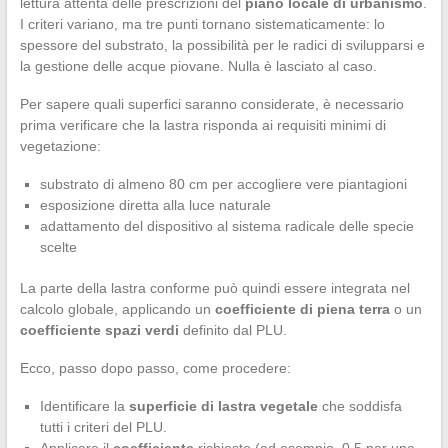
lettura attenta delle prescrizioni del
piano locale di urbanismo
.
I criteri variano, ma tre punti tornano sistematicamente: lo
spessore del substrato, la possibilità per le radici di svilupparsi e
la gestione delle acque piovane. Nulla è lasciato al caso.
Per sapere quali superfici saranno considerate, è necessario
prima verificare che la lastra risponda ai requisiti minimi di
vegetazione:
substrato di almeno 80 cm per accogliere vere piantagioni
esposizione diretta alla luce naturale
adattamento del dispositivo al sistema radicale delle specie
scelte
La parte della lastra conforme può quindi essere integrata nel
calcolo globale, applicando un
coefficiente di piena terra
o un
coefficiente spazi verdi
definito dal PLU.
Ecco, passo dopo passo, come procedere:
Identificare la
superficie di lastra vegetale
che soddisfa
tutti i criteri del PLU.
Applicare il
coefficiente
richiesto (ad esempio, 0,5 per una