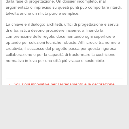
dalla fase di progettazione. Un dossier incompleto, mal
argomentato o impreciso su questi punti può comportare ritardi,
talvolta anche un rifiuto puro e semplice.
La chiave è il dialogo: architetti, uffici di progettazione e servizi
di urbanistica devono procedere insieme, affinando la
comprensione delle regole, documentando ogni superficie e
optando per soluzioni tecniche robuste. All’incrocio tra norme e
creatività, il successo del progetto passa per questa rigorosa
collaborazione e per la capacità di trasformare la costrizione
normativa in leva per una città più vivace e sostenibile.
←
Soluzioni innovative per l’arredamento e la decorazione
dei vostri spazi professionali
Scopri i migliori trucchi per ottenere codici gratuiti per Canal
Plus
→
Search