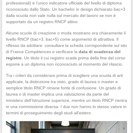
professionali) è l’unico indicatore ufficiale del livello di diploma
riconosciuto dallo Stato. Un bachelor in design dichiarato bac+3
dalla scuola non vale nulla sul mercato del lavoro se non è
supportato da un registro RNCP attivo.
Alcune scuole di creazione o moda mostrano ora chiaramente il
livello RNCP (bac+3, bac+5) come argomento di attrattiva. Il
riflesso da adottare: consultare la scheda corrispondente sul sito
di France Compétences e verificare la
data di scadenza del
registro
. Un titolo il cui registro scade prima della fine del corso
espone a un diploma non riconosciuto al momento del rilascio.
Tra i criteri da considerare prima di scegliere una scuola di arti
applicate, la distinzione tra visto, grado di laurea o master e
semplice titolo RNCP rimane fonte di confusione. Un grado di
laurea o di master implica una valutazione da parte del
ministero dell’Istruzione superiore, mentre un titolo RNCP rientra
in una commissione diversa. I due non hanno lo stesso valore in
termini di proseguimento degli studi all’estero.