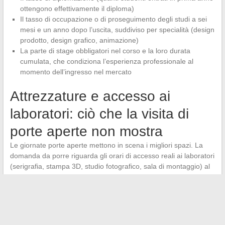
ottengono effettivamente il diploma)
Il tasso di occupazione o di proseguimento degli studi a sei
mesi e un anno dopo l’uscita, suddiviso per specialità (design
prodotto, design grafico, animazione)
La parte di stage obbligatori nel corso e la loro durata
cumulata, che condiziona l’esperienza professionale al
momento dell’ingresso nel mercato
Attrezzature e accesso ai
laboratori: ciò che la visita di
porte aperte non mostra
Le giornate porte aperte mettono in scena i migliori spazi. La
domanda da porre riguarda gli orari di accesso reali ai laboratori
(serigrafia, stampa 3D, studio fotografico, sala di montaggio) al
di fuori delle lezioni guidate. In alcune scuole,
l’accesso libero
ai laboratori è limitato a pochi slot a settimana
, il che frena
notevolmente la produzione personale.
Il rapporto studenti per posto di lavoro specializzato è un