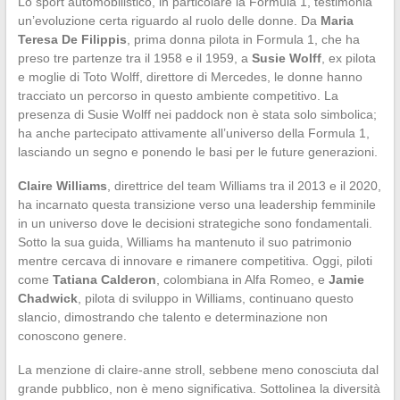
Lo sport automobilistico, in particolare la Formula 1, testimonia
un’evoluzione certa riguardo al ruolo delle donne. Da
Maria
Teresa De Filippis
, prima donna pilota in Formula 1, che ha
preso tre partenze tra il 1958 e il 1959, a
Susie Wolff
, ex pilota
e moglie di Toto Wolff, direttore di Mercedes, le donne hanno
tracciato un percorso in questo ambiente competitivo. La
presenza di Susie Wolff nei paddock non è stata solo simbolica;
ha anche partecipato attivamente all’universo della Formula 1,
lasciando un segno e ponendo le basi per le future generazioni.
Claire Williams
, direttrice del team Williams tra il 2013 e il 2020,
ha incarnato questa transizione verso una leadership femminile
in un universo dove le decisioni strategiche sono fondamentali.
Sotto la sua guida, Williams ha mantenuto il suo patrimonio
mentre cercava di innovare e rimanere competitiva. Oggi, piloti
come
Tatiana Calderon
, colombiana in Alfa Romeo, e
Jamie
Chadwick
, pilota di sviluppo in Williams, continuano questo
slancio, dimostrando che talento e determinazione non
conoscono genere.
La menzione di claire-anne stroll, sebbene meno conosciuta dal
grande pubblico, non è meno significativa. Sottolinea la diversità