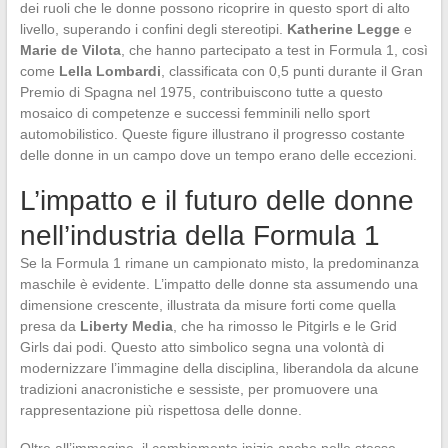
dei ruoli che le donne possono ricoprire in questo sport di alto
livello, superando i confini degli stereotipi.
Katherine Legge
e
Marie de Vilota
, che hanno partecipato a test in Formula 1, così
come
Lella Lombardi
, classificata con 0,5 punti durante il Gran
Premio di Spagna nel 1975, contribuiscono tutte a questo
mosaico di competenze e successi femminili nello sport
automobilistico. Queste figure illustrano il progresso costante
delle donne in un campo dove un tempo erano delle eccezioni.
L’impatto e il futuro delle donne
nell’industria della Formula 1
Se la Formula 1 rimane un campionato misto, la predominanza
maschile è evidente. L’impatto delle donne sta assumendo una
dimensione crescente, illustrata da misure forti come quella
presa da
Liberty Media
, che ha rimosso le Pitgirls e le Grid
Girls dai podi. Questo atto simbolico segna una volontà di
modernizzare l’immagine della disciplina, liberandola da alcune
tradizioni anacronistiche e sessiste, per promuovere una
rappresentazione più rispettosa delle donne.
Oltre all’immagine, il cambiamento inizia anche nelle stesse