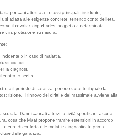
ria per cani attorno a tre assi principali: incidente,
la si adatta alle esigenze concrete, tenendo conto dell’età,
 come il cavalier king charles, soggetto a determinate
uire una protezione su misura.
nte:
incidente o in caso di malattia,
elarsi costosi,
er la diagnosi,
l contratto scelto.
istro e il periodo di carenza, periodo durante il quale la
toscrizione. Il rinnovo dei diritti e del massimale avviene alla
ascurata. Danni causati a terzi, attività specifiche: alcune
rtura, cosa che Maaf propone tramite estensioni in accordo
. Le cure di conforto e le malattie diagnosticate prima
luse dalla garanzia.