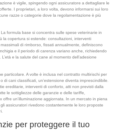
slazione è vigile, spingendo ogni assicuratore a dettagliare le
fferte. I proprietari, a loro volta, devono informarsi sui loro
alcune razze o categorie dove la regolamentazione è più
lli. La formula base si concentra sulle spese veterinarie in
ù la copertura si estende: consultazioni, interventi
. I massimali di rimborso, fissati annualmente, definiscono
ranchigia e il periodo di carenza variano anche, richiedendo
 L’età e la salute del cane al momento dell’adesione
e particolare. A volte è inclusa nel contratto multirischi per
o di cani classificati, un’estensione diventa imprescindibile.
ereditarie, interventi di conforto, atti non previsti dalla
e le sottigliezze delle garanzie e delle tariffe,
 offre un’illuminazione aggiornata. In un mercato in piena
gli assicuratori rivedono costantemente le loro proposte
i.
zie per proteggere il tuo