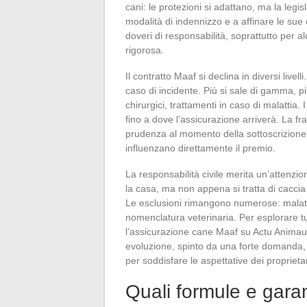
cani: le protezioni si adattano, ma la legi
modalità di indennizzo e a affinare le sue o
doveri di responsabilità, soprattutto per 
rigorosa.
Il contratto Maaf si declina in diversi live
caso di incidente. Più si sale di gamma, pi
chirurgici, trattamenti in caso di malattia
fino a dove l’assicurazione arriverà. La f
prudenza al momento della sottoscrizione.
influenzano direttamente il premio.
La responsabilità civile merita un’attenzion
la casa, ma non appena si tratta di caccia 
Le esclusioni rimangono numerose: malattie 
nomenclatura veterinaria. Per esplorare tutt
l’assicurazione cane Maaf su Actu Animaux
evoluzione, spinto da una forte domanda, 
per soddisfare le aspettative dei proprietar
Quali formule e garan