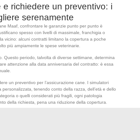
 e richiedere un preventivo: i
egliere serenamente
ane Maaf, confrontare le garanzie punto per punto è
ustificano spesso con livelli di massimale, franchigia o
a vicino: alcuni contratti limitano la copertura a poche
molto più ampiamente le spese veterinarie.
o. Questo periodo, talvolta di diverse settimane, determina
re attenzione alla data anniversaria del contratto: è essa
nuale.
edere un preventivo per l’assicurazione cane. I simulatori
a personalizzata, tenendo conto della razza, dell’età e dello
ategoria o quelli considerati più fragili, ogni patologia
o della richiesta, pena una riduzione della copertura.
za proposta, la copertura degli atti di prevenzione o le
iaro: scegliere un’assicurazione trasparente, senza sorprese,
uzione del mercato dell’assicurazione sanitaria per animali in