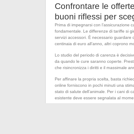
Confrontare le offerte
buoni riflessi per sc
Prima di impegnarsi con l’assicurazione c
fondamentale. Le differenze di tariffe si gi
servizi accessori. È necessario guardare d
centinaia di euro all’anno, altri coprono 
Lo studio del periodo di carenza è decisiv
da quando le cure saranno coperte. Presta
che risincronizza i diritti e il massimale an
Per affinare la propria scelta, basta richi
online forniscono in pochi minuti una stim
stato di salute dell’animale. Per i cani di c
esistente deve essere segnalata al moment
È saggio chiedere chiarimenti sull’assisten
condizioni di risoluzione. L’obiettivo è ch
che si adatti alle esigenze reali e all’evol
Francia.