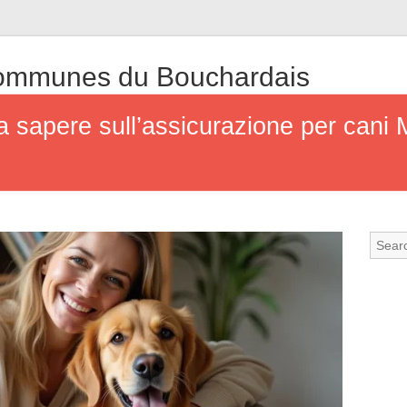
mmunes du Bouchardais
a sapere sull’assicurazione per cani M