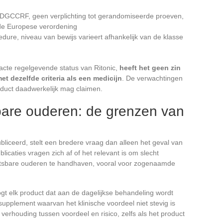
e DGCCRF, geen verplichting tot gerandomiseerde proeven,
de Europese verordening
ure, niveau van bewijs varieert afhankelijk van de klasse
exacte regelgevende status van Ritonic,
heeft het geen zin
et dezelfde criteria als een medicijn
. De verwachtingen
duct daadwerkelijk mag claimen.
tsbare ouderen: de grenzen van
ubliceerd, stelt een bredere vraag dan alleen het geval van
licaties vragen zich af of het relevant is om slecht
tsbare ouderen te handhaven, vooral voor zogenaamde
gt elk product dat aan de dagelijkse behandeling wordt
supplement waarvan het klinische voordeel niet stevig is
erhouding tussen voordeel en risico, zelfs als het product