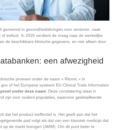
rdt genoemd in gezondheidskringen voor senioren, vaak
 of eetlust. In 2026 verdient de vraag naar de werkelijke
 van de beschikbare klinische gegevens, en niet alleen door
 databanken: een afwezigheid
linische proeven onder de naam « Ritonic » in
ls.gov of het Europese systeem EU Clinical Trials Information
IV proef onder deze naam
. Deze constatering staat in
d zijn voor oudere populaties, waarvoor gedetailleerde
 dat het product ineffectief is. Het geeft aan dat het
regelgevende pad volgt als dat van een klassiek medicijn dat
et op de markt brengen (AMM). Om dit punt beter te