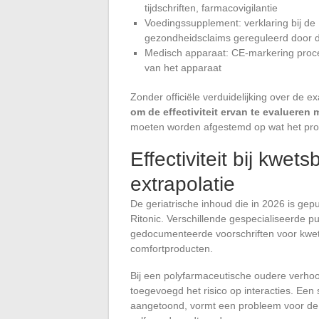
tijdschriften, farmacovigilantie
Voedingssupplement: verklaring bij d
gezondheidsclaims gereguleerd door 
Medisch apparaat: CE-markering proced
van het apparaat
Zonder officiële verduidelijking over de 
om de effectiviteit ervan te evalueren m
moeten worden afgestemd op wat het pro
Effectiviteit bij kwe
extrapolatie
De geriatrische inhoud die in 2026 is gep
Ritonic. Verschillende gespecialiseerde pub
gedocumenteerde voorschriften voor kwe
comfortproducten.
Bij een polyfarmaceutische oudere verhoo
toegevoegd het risico op interacties. Een 
aangetoond, vormt een probleem voor de v