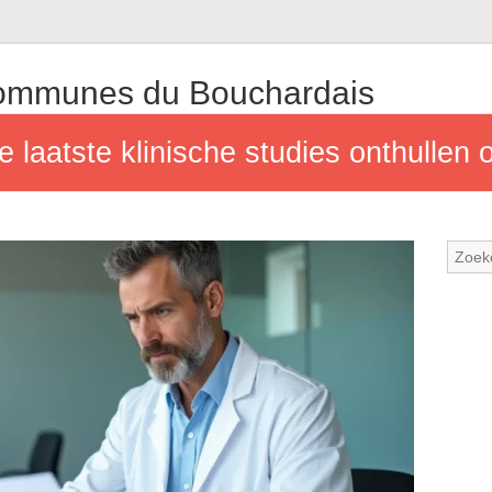
mmunes du Bouchardais
 laatste klinische studies onthullen ov