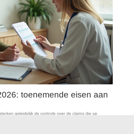
2026: toenemende eisen aan
erken geleidelijk de controle over de claims die op
 regelgevend kader dat van toepassing is op klinische
pt, met een verhoogde transparantie die vereist is over