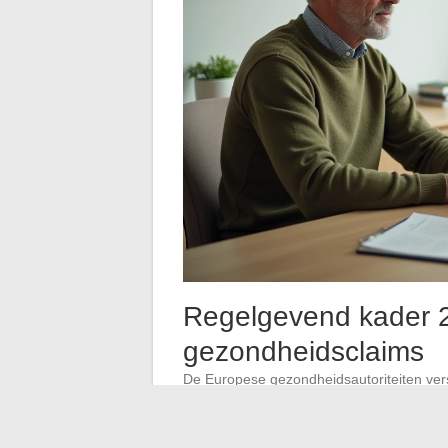
Regelgevend kader 
gezondheidsclaims
De Europese gezondheidsautoriteiten verst
gezondheidsproducten worden gedaan. Het
proeven is de afgelopen jaren aangescher
protocollen en resultaten.