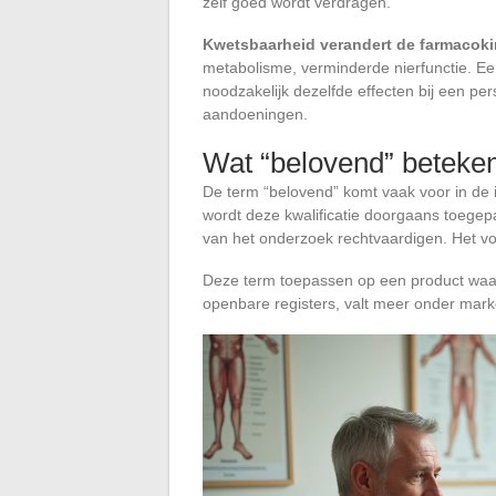
zelf goed wordt verdragen.
Kwetsbaarheid verandert de farmacoki
metabolisme, verminderde nierfunctie. Ee
noodzakelijk dezelfde effecten bij een p
aandoeningen.
Wat “belovend” beteken
De term “belovend” komt vaak voor in de i
wordt deze kwalificatie doorgaans toegepas
van het onderzoek rechtvaardigen. Het vorm
Deze term toepassen op een product waarv
openbare registers, valt meer onder mark