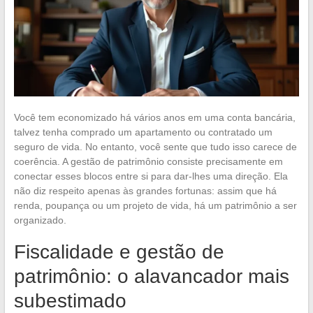
Você tem economizado há vários anos em uma conta bancária,
talvez tenha comprado um apartamento ou contratado um
seguro de vida. No entanto, você sente que tudo isso carece de
coerência. A gestão de patrimônio consiste precisamente em
conectar esses blocos entre si para dar-lhes uma direção. Ela
não diz respeito apenas às grandes fortunas: assim que há
renda, poupança ou um projeto de vida, há um patrimônio a ser
organizado.
Fiscalidade e gestão de
patrimônio: o alavancador mais
subestimado