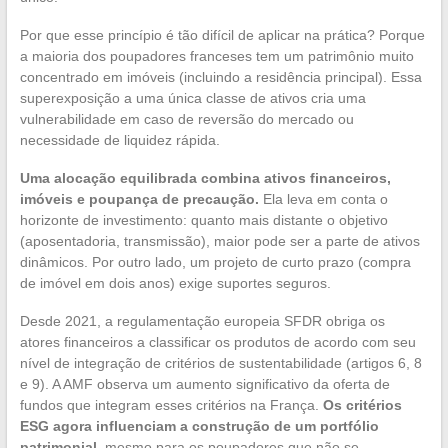
Por que esse princípio é tão difícil de aplicar na prática? Porque
a maioria dos poupadores franceses tem um patrimônio muito
concentrado em imóveis (incluindo a residência principal). Essa
superexposição a uma única classe de ativos cria uma
vulnerabilidade em caso de reversão do mercado ou
necessidade de liquidez rápida.
Uma alocação equilibrada combina ativos financeiros,
imóveis e poupança de precaução.
Ela leva em conta o
horizonte de investimento: quanto mais distante o objetivo
(aposentadoria, transmissão), maior pode ser a parte de ativos
dinâmicos. Por outro lado, um projeto de curto prazo (compra
de imóvel em dois anos) exige suportes seguros.
Desde 2021, a regulamentação europeia SFDR obriga os
atores financeiros a classificar os produtos de acordo com seu
nível de integração de critérios de sustentabilidade (artigos 6, 8
e 9). A AMF observa um aumento significativo da oferta de
fundos que integram esses critérios na França.
Os critérios
ESG agora influenciam a construção de um portfólio
patrimonial
, mesmo para os poupadores que não se