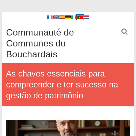
Communauté de
Communes du
Bouchardais
As chaves essenciais para
compreender e ter sucesso na
gestão de patrimônio