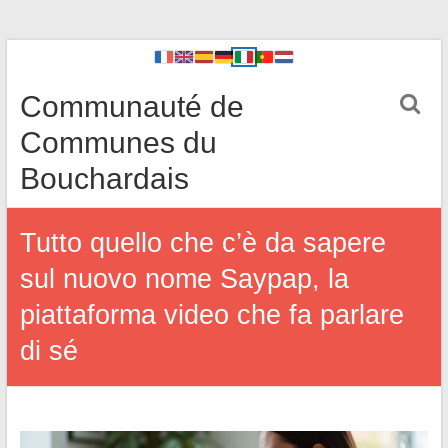
Communauté de
Communes du
Bouchardais
Tutto quello che c’è da sapere
sul nuovo nome Saypap, la
piattaforma video che fa parlare
di sé