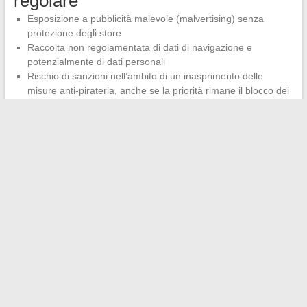
regolare
Esposizione a pubblicità malevole (malvertising) senza
protezione degli store
Raccolta non regolamentata di dati di navigazione e
potenzialmente di dati personali
Rischio di sanzioni nell’ambito di un inasprimento delle
misure anti-pirateria, anche se la priorità rimane il blocco dei
siti piuttosto che la persecuzione degli utenti individuali
Il fatto che Saypap cambi regolarmente nome è di per sé la
prova che la piattaforma opera in una zona di non conformità
giuridica permanente.
Ogni cambio di nome è una risposta
diretta a una misura di blocco
, non una strategia di
marketing.
La moltiplicazione dei nomi di dominio non protegge l’utente.
Complica semplicemente il lavoro delle autorità mentre degrada
l’esperienza di visione. Per chi cerca un accesso stabile a
contenuti video, le alternative legali gratuite (con pubblicità) o le
offerte entry-level delle piattaforme SVOD rimangono le uniche
opzioni sostenibili.