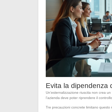
Evita la dipendenza d
Un’esternalizzazione riuscita non crea un
l’azienda deve poter riprendere il controll
Tre precauzioni concrete limitano questo r