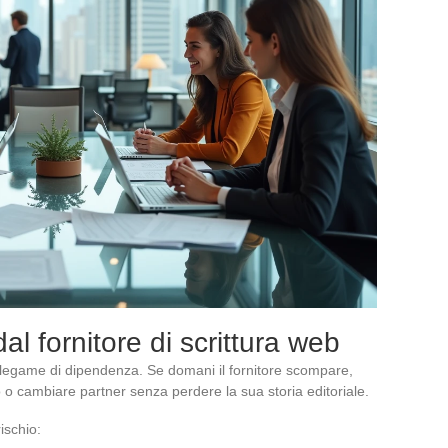
al fornitore di scrittura web
 legame di dipendenza. Se domani il fornitore scompare,
o o cambiare partner senza perdere la sua storia editoriale.
ischio: