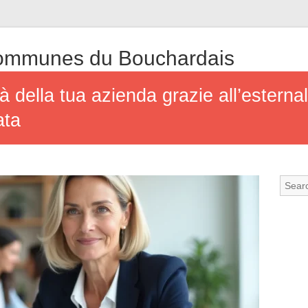
mmunes du Bouchardais
à della tua azienda grazie all’esternal
ata