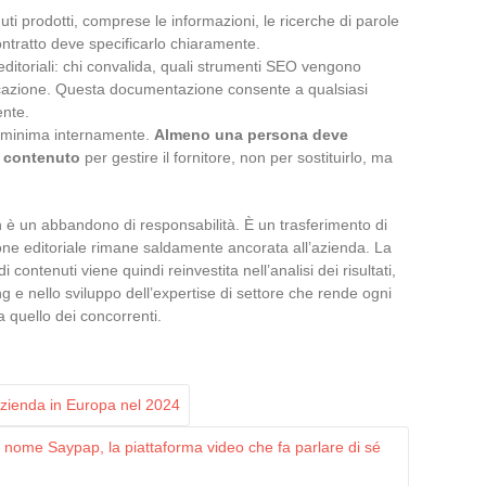
nuti prodotti, comprese le informazioni, le ricerche di parole
contratto deve specificarlo chiaramente.
itoriali: chi convalida, quali strumenti SEO vengono
blicazione. Questa documentazione consente a qualsiasi
ente.
 minima internamente.
Almeno una persona deve
i contenuto
per gestire il fornitore, non per sostituirlo, ma
n è un abbandono di responsabilità. È un trasferimento di
one editoriale rimane saldamente ancorata all’azienda. La
contenuti viene quindi reinvestita nell’analisi dei risultati,
ng e nello sviluppo dell’expertise di settore che rende ogni
 quello dei concorrenti.
azienda in Europa nel 2024
 nome Saypap, la piattaforma video che fa parlare di sé