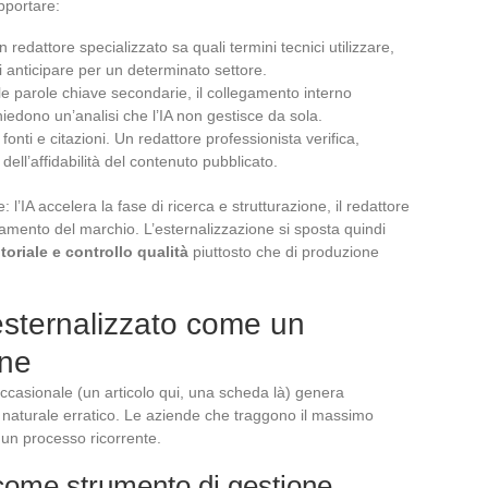
pportare:
 redattore specializzato sa quali termini tecnici utilizzare,
ni anticipare per un determinato settore.
lle parole chiave secondarie, il collegamento interno
hiedono un’analisi che l’IA non gestisce da sola.
 fonti e citazioni. Un redattore professionista verifica,
ell’affidabilità del contenuto pubblicato.
l’IA accelera la fase di ricerca e strutturazione, il redattore
namento del marchio. L’esternalizzazione si sposta quindi
riale e controllo qualità
piuttosto che di produzione
 esternalizzato come un
one
occasionale (un articolo qui, una scheda là) genera
 naturale erratico. Le aziende che traggono il massimo
 un processo ricorrente.
e come strumento di gestione