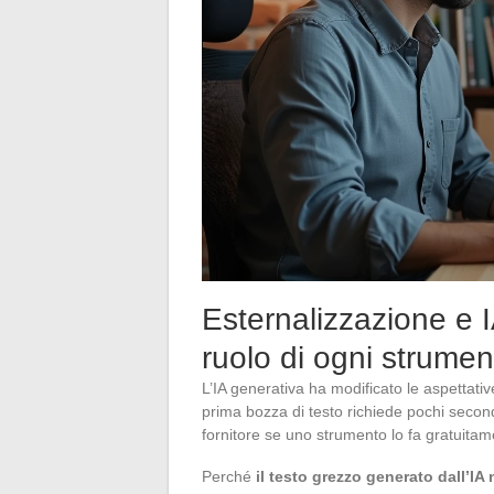
Esternalizzazione e IA
ruolo di ogni strumen
L’IA generativa ha modificato le aspettativ
prima bozza di testo richiede pochi secon
fornitore se uno strumento lo fa gratuita
Perché
il testo grezzo generato dall’IA