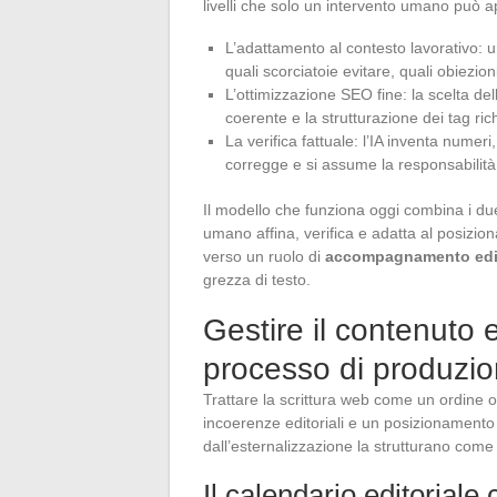
livelli che solo un intervento umano può a
L’adattamento al contesto lavorativo: un
quali scorciatoie evitare, quali obiezio
L’ottimizzazione SEO fine: la scelta de
coerente e la strutturazione dei tag ric
La verifica fattuale: l’IA inventa numeri,
corregge e si assume la responsabilità d
Il modello che funziona oggi combina i due: 
umano affina, verifica e adatta al posizio
verso un ruolo di
accompagnamento edito
grezza di testo.
Gestire il contenuto
processo di produzi
Trattare la scrittura web come un ordine 
incoerenze editoriali e un posizionamento
dall’esternalizzazione la strutturano come
Il calendario editorial