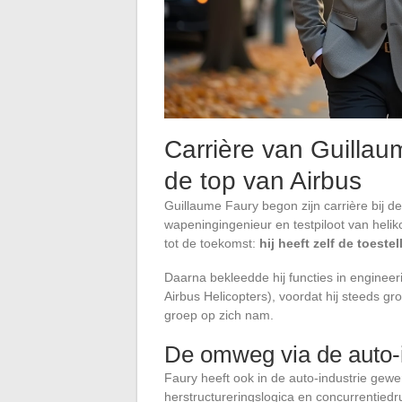
Carrière van Guilla
de top van Airbus
Guillaume Faury begon zijn carrière bij 
wapeningingenieur en testpiloot van helik
tot de toekomst:
hij heeft zelf de toeste
Daarna bekleedde hij functies in engineer
Airbus Helicopters), voordat hij steeds g
groep op zich nam.
De omweg via de auto-i
Faury heeft ook in de auto-industrie gewer
herstructureringslogica en concurrentiedruk