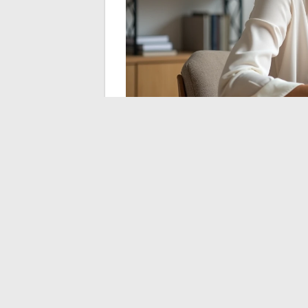
Guillaume Faury en z
discretie onthult over
Wat betreft zijn vrouw en zijn gezinsleven
beperkt
. Guillaume Faury handhaaft een 
persoonlijke sfeer, wat hem onderscheidt
aandacht krijgen.
Deze discretie is deels te verklaren door zi
DGA en in vliegende tests, komt hij uit e
persoonlijke terughoudendheid deel uit