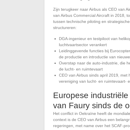
Zijn terugkeer naar Airbus als CEO van Ai
van Airbus Commercial Aircraft in 2018, t
tussen technische piloting en strategisch
structureren:
DGA-ingenieur en testpiloot van helikopt
luchtvaartsector verankert
Leidinggevende functies bij Eurocopter
de productie en introductie van nieuw
Overstap naar de auto-industrie, die h
de lucht- en ruimtevaart
CEO van Airbus sinds april 2019, met
vereniging van lucht- en ruimtevaart- e
Europese industriële s
van Faury sinds de o
Het conflict in Oekraïne heeft de mondia
context is de CEO van Airbus een belangr
regeringen, met name over het SCAF-prog