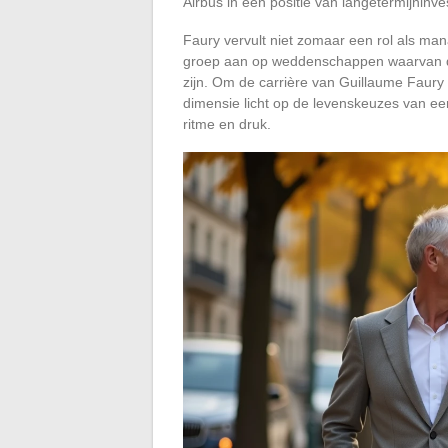
Airbus in een positie van langetermijninve
Faury vervult niet zomaar een rol als man
groep aan op weddenschappen waarvan de r
zijn. Om de carrière van Guillaume Faury 
dimensie licht op de levenskeuzes van ee
ritme en druk.