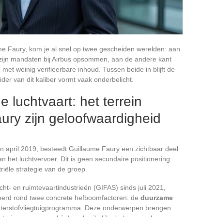
me Faury, kom je al snel op twee gescheiden werelden: aan
e zijn mandaten bij Airbus opsommen, aan de andere kant
n met weinig verifieerbare inhoud. Tussen beide in blijft de
ider van dit kaliber vormt vaak onderbelicht.
 luchtvaart: het terrein
ury zijn geloofwaardigheid
 in april 2019, besteedt Guillaume Faury een zichtbaar deel
n het luchtvervoer. Dit is geen secundaire positionering:
riële strategie van de groep.
cht- en ruimtevaartindustrieën (GIFAS) sinds juli 2021,
iseerd rond twee concrete hefboomfactoren: de
duurzame
terstofvliegtuigprogramma. Deze onderwerpen brengen