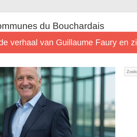
mmunes du Bouchardais
de verhaal van Guillaume Faury en z