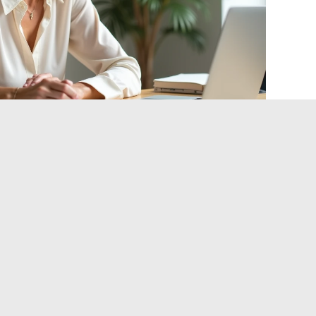
ijn privéleven: wat de
 een werkstijl
,
blijven de verifieerbare openbare informatie zeer
duidelijke scheiding tussen de professionele en
 van andere leiders van de CAC 40 die meer media-
jn profiel. Als ingenieur van opleiding, met ervaring bij de
en milieu waar de cultuur van industriële geheimhouding en
maken van de werkomgeving. De meningen hierover