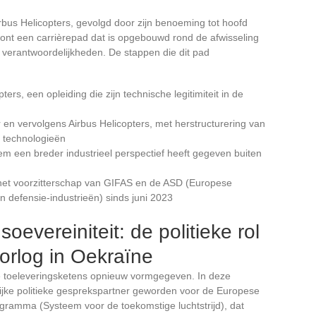
rbus Helicopters, gevolgd door zijn benoeming tot hoofd
oont een carrièrepad dat is opgebouwd rond de afwisseling
e verantwoordelijkheden. De stappen die dit pad
ers, een opleiding die zijn technische legitimiteit in de
 en vervolgens Airbus Helicopters, met herstructurering van
e technologieën
em een breder industrieel perspectief heeft gegeven buiten
 het voorzitterschap van GIFAS en de ASD (Europese
n defensie-industrieën) sinds juni 2023
oevereiniteit: de politieke rol
orlog in Oekraïne
le toeleveringsketens opnieuw vormgegeven. In deze
ijke politieke gesprekspartner geworden voor de Europese
ramma (Systeem voor de toekomstige luchtstrijd), dat