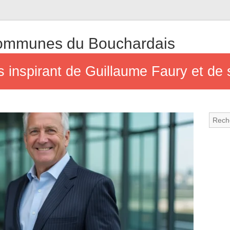
mmunes du Bouchardais
s inspirant de Guillaume Faury et de