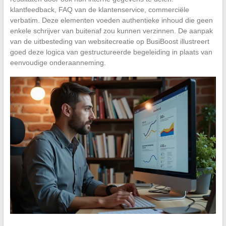
klantfeedback, FAQ van de klantenservice, commerciële
verbatim. Deze elementen voeden authentieke inhoud die geen
enkele schrijver van buitenaf zou kunnen verzinnen. De aanpak
van de uitbesteding van websitecreatie op BusiBoost illustreert
goed deze logica van gestructureerde begeleiding in plaats van
eenvoudige onderaanneming.