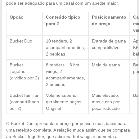
pode ser adequado para um casal com um apetite maior.
Opção
Conteúdo típico
Posicionamento
Ca
para 2
de preço
ma
va
Bucket Duo
10 tenders, 2
Entrada de gama
Apl
acompanhamentos,
compartilhável
KF
2 bebidas
ba
Bucket
8 tenders + 8 hot
Meio de gama
Bal
Together
wings, 2
par
(dividido por 2)
acompanhamentos,
2 bebidas
Bucket familiar
Volume superior,
Mais elevado,
Ba
(compartilhado
geralmente peças
mas custo por
por 2)
Original
peça reduzido
O Bucket Duo apresenta o preço por pessoa mais baixo para
uma refeição completa. A relação muda assim que se compara
ao Bucket Together, que adiciona hot wings e aumenta a