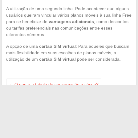
A utilização de uma segunda linha: Pode acontecer que alguns
usuários queiram vincular vários planos móveis à sua linha Free
para se beneficiar de
vantagens adicionais
, como descontos
ou tarifas preferenciais nas comunicações entre esses
diferentes números.
A opção de uma
cartão SIM virtual
: Para aqueles que buscam
mais flexibilidade em suas escolhas de planos móveis, a
utilização de um
cartão SIM virtual
pode ser considerada.
←
O que é a tabela de conservação a vácuo?
Os segredos do merchandising: tudo sobre as diferentes
técnicas para impulsionar suas vendas
→
Search