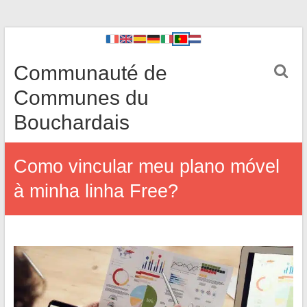
Communauté de
Communes du
Bouchardais
Como vincular meu plano móvel
à minha linha Free?