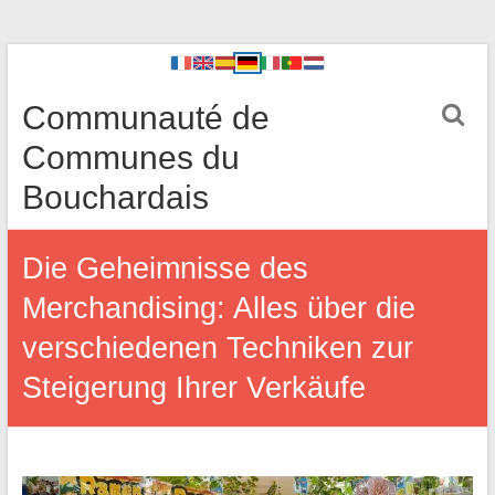
Communauté de
Communes du
Bouchardais
Die Geheimnisse des
Merchandising: Alles über die
verschiedenen Techniken zur
Steigerung Ihrer Verkäufe