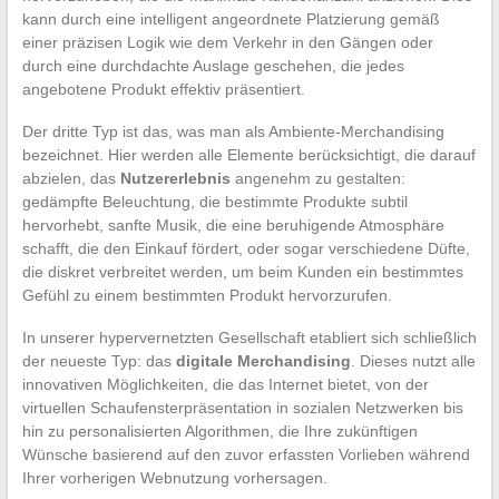
kann durch eine intelligent angeordnete Platzierung gemäß
einer präzisen Logik wie dem Verkehr in den Gängen oder
durch eine durchdachte Auslage geschehen, die jedes
angebotene Produkt effektiv präsentiert.
Der dritte Typ ist das, was man als Ambiente-Merchandising
bezeichnet. Hier werden alle Elemente berücksichtigt, die darauf
abzielen, das
Nutzererlebnis
angenehm zu gestalten:
gedämpfte Beleuchtung, die bestimmte Produkte subtil
hervorhebt, sanfte Musik, die eine beruhigende Atmosphäre
schafft, die den Einkauf fördert, oder sogar verschiedene Düfte,
die diskret verbreitet werden, um beim Kunden ein bestimmtes
Gefühl zu einem bestimmten Produkt hervorzurufen.
In unserer hypervernetzten Gesellschaft etabliert sich schließlich
der neueste Typ: das
digitale Merchandising
. Dieses nutzt alle
innovativen Möglichkeiten, die das Internet bietet, von der
virtuellen Schaufensterpräsentation in sozialen Netzwerken bis
hin zu personalisierten Algorithmen, die Ihre zukünftigen
Wünsche basierend auf den zuvor erfassten Vorlieben während
Ihrer vorherigen Webnutzung vorhersagen.