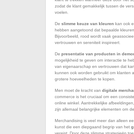
zodat de klant gemakkelijk tussen de vers
voelen.
De
slimme keuze van kleuren
kan ook ee
hebben aangetoond dat bepaalde kleuren
Bijvoorbeeld, rood wordt vaak geassociee
vertrouwen en sereniteit inspireert.
De
presentatie van producten in demon
mogelijkheid te geven om interactie te h
van eigenaarschap en vertrouwen dat kan 
kunnen ook worden gebruikt om klanten a
grotere hoeveelheden te kopen.
Men moet de kracht van
digitale merch
commerce is het cruciaal om een consiste
online winkel. Aantrekkelijke afbeeldinge
zijn allemaal belangrijke elementen om d
Merchandising is veel meer dan alleen een
kunst die een diepgaand begrip van het
g
vereist. Door deze slimme strategieën to