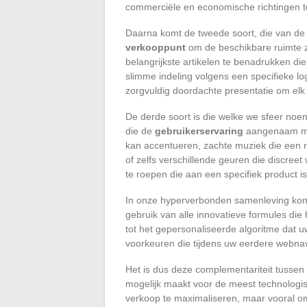
commerciële en economische richtingen t
Daarna komt de tweede soort, die van de 
verkooppunt
om de beschikbare ruimte zo
belangrijkste artikelen te benadrukken di
slimme indeling volgens een specifieke lo
zorgvuldig doordachte presentatie om elk p
De derde soort is die welke we sfeer no
die de
gebruikerservaring
aangenaam mak
kan accentueren, zachte muziek die een r
of zelfs verschillende geuren die discree
te roepen die aan een specifiek product i
In onze hyperverbonden samenleving kom
gebruik van alle innovatieve formules die 
tot het gepersonaliseerde algoritme dat 
voorkeuren die tijdens uw eerdere webnav
Het is dus deze complementariteit tussen
mogelijk maakt voor de meest technologi
verkoop te maximaliseren, maar vooral o