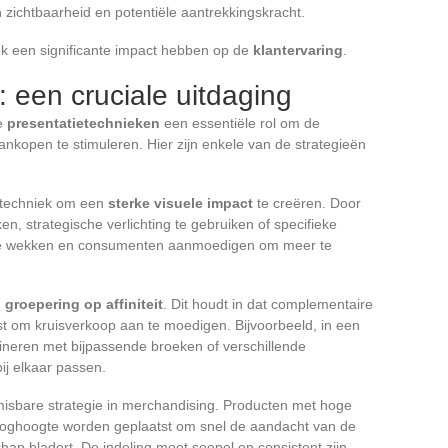
n zichtbaarheid en potentiële aantrekkingskracht.
ok een significante impact hebben op de
klantervaring
.
: een cruciale uitdaging
de
presentatietechnieken
een essentiële rol om de
nkopen te stimuleren. Hier zijn enkele van de strategieën
e techniek om een
sterke visuele impact
te creëren. Door
en, strategische verlichting te gebruiken of specifieke
sse wekken en consumenten aanmoedigen om meer te
n
groepering op affiniteit
. Dit houdt in dat complementaire
st om kruisverkoop aan te moedigen. Bijvoorbeeld, in een
neren met bijpassende broeken of verschillende
j elkaar passen.
isbare strategie in merchandising. Producten met hoge
oghoogte worden geplaatst om snel de aandacht van de
hap bladert. De indeling moet soepel en consistent zijn,