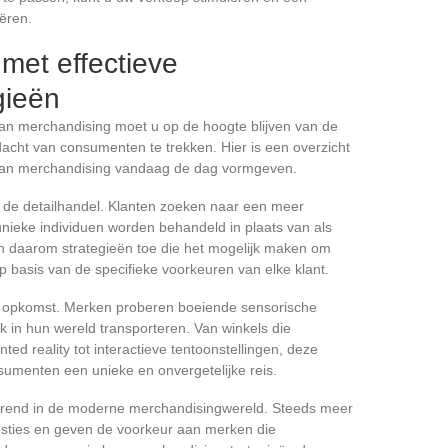
ëren.
met effectieve
gieën
an merchandising moet u op de hoogte blijven van de
dacht van consumenten te trekken. Hier is een overzicht
 van merchandising vandaag de dag vormgeven.
in de detailhandel. Klanten zoeken naar een meer
unieke individuen worden behandeld in plaats van als
 daarom strategieën toe die het mogelijk maken om
p basis van de specifieke voorkeuren van elke klant.
n opkomst. Merken proberen boeiende sensorische
jk in hun wereld transporteren. Van winkels die
ted reality tot interactieve tentoonstellingen, deze
menten een unieke en onvergetelijke reis.
trend in de moderne merchandisingwereld. Steeds meer
esties en geven de voorkeur aan merken die