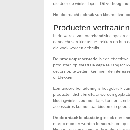
die door de winkel lopen. Dit verhoogt hu
Het doordacht gebruik van kleuren kan o
Producten verfraaien
In de wereld van merchandising spelen 
aandacht van klanten te trekken en hun aa
die vaak worden gebruikt.
De
productpresentatie
is een effectiev
producten op theatrale wijze te rangschikk
decors op te zetten, kan men de intere
ontdekken.
Een andere benadering is het gebruik va
producten dicht bij elkaar worden geplaat
kledingwinkel zou men tops kunnen combi
accessoires kunnen aanbieden die goed bi
De
doordachte plaatsing
is ook een onm
marge moeten worden benadrukt en op o
klant te trekken wanneer deze door het sc