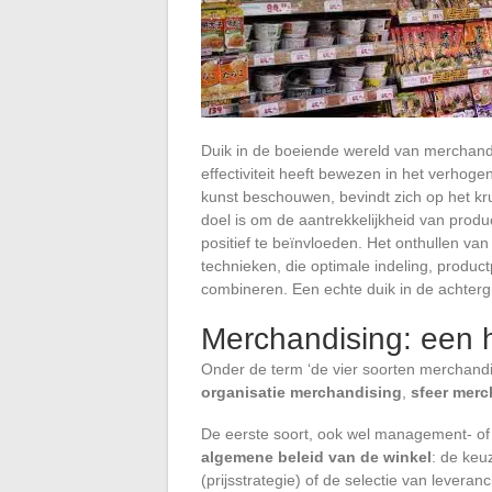
Duik in de boeiende wereld van merchandis
effectiviteit heeft bewezen in het verhog
kunst beschouwen, bevindt zich op het kr
doel is om de aantrekkelijkheid van prod
positief te beïnvloeden. Het onthullen va
technieken, die optimale indeling, produc
combineren. Een echte duik in de achtergr
Merchandising: een h
Onder de term ‘de vier soorten merchand
organisatie merchandising
,
sfeer merc
De eerste soort, ook wel management- of
algemene beleid van de winkel
: de keu
(prijsstrategie) of de selectie van leveran