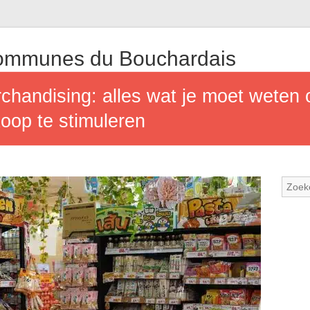
mmunes du Bouchardais
handising: alles wat je moet weten o
oop te stimuleren