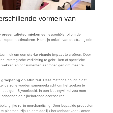
verschillende vormen van
de
presentatietechnieken
een essentiële rol om de
nkopen te stimuleren. Hier zijn enkele van de strategieën
e techniek om een
sterke visuele impact
te creëren. Door
en, strategische verlichting te gebruiken of specifieke
sse wekken en consumenten aanmoedigen om meer te
n
groepering op affiniteit
. Deze methode houdt in dat
ezelfde zone worden samengebracht om het zoeken te
moedigen. Bijvoorbeeld, in een kledingwinkel zou men
e schoenen en bijbehorende accessoires.
belangrijke rol in merchandising. Door bepaalde producten
e plaatsen, zijn ze onmiddellijk herkenbaar voor klanten