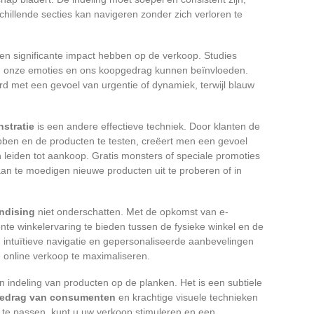
chillende secties kan navigeren zonder zich verloren te
n significante impact hebben op de verkoop. Studies
 onze emoties en ons koopgedrag kunnen beïnvloeden.
rd met een gevoel van urgentie of dynamiek, terwijl blauw
stratie
is een andere effectieve techniek. Door klanten de
ebben en de producten te testen, creëert men een gevoel
leiden tot aankoop. Gratis monsters of speciale promoties
an te moedigen nieuwe producten uit te proberen of in
andising
niet onderschatten. Met de opkomst van e-
nte winkelervaring te bieden tussen de fysieke winkel en de
n, intuïtieve navigatie en gepersonaliseerde aanbevelingen
e online verkoop te maximaliseren.
 indeling van producten op de planken. Het is een subtiele
edrag van consumenten
en krachtige visuele technieken
e te passen, kunt u uw verkoop stimuleren en een