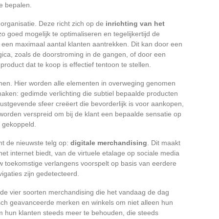
e bepalen.
organisatie. Deze richt zich op de
inrichting van het
 goed mogelijk te optimaliseren en tegelijkertijd de
e een maximaal aantal klanten aantrekken. Dit kan door een
gica, zoals de doorstroming in de gangen, of door een
roduct dat te koop is effectief tentoon te stellen.
emen. Hier worden alle elementen in overweging genomen
en: gedimde verlichting die subtiel bepaalde producten
ustgevende sfeer creëert die bevorderlijk is voor aankopen,
t worden verspreid om bij de klant een bepaalde sensatie op
s gekoppeld.
t de nieuwste telg op:
digitale merchandising
. Dit maakt
het internet biedt, van de virtuele etalage op sociale media
uw toekomstige verlangens voorspelt op basis van eerdere
igaties zijn gedetecteerd.
 de vier soorten merchandising die het vandaag de dag
sch geavanceerde merken en winkels om niet alleen hun
m hun klanten steeds meer te behouden, die steeds