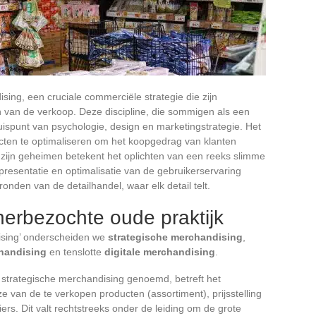
ing, een cruciale commerciële strategie die zijn
en van de verkoop. Deze discipline, die sommigen als een
uispunt van psychologie, design en marketingstrategie. Het
ucten te optimaliseren om het koopgedrag van klanten
n zijn geheimen betekent het oplichten van een reeks slimme
tpresentatie en optimalisatie van de gebruikerservaring
onden van de detailhandel, waar elk detail telt.
erbezochte oude praktijk
ising’ onderscheiden we
strategische merchandising
,
handising
en tenslotte
digitale merchandising
.
 strategische merchandising genoemd, betreft het
ze van de te verkopen producten (assortiment), prijsstelling
ciers. Dit valt rechtstreeks onder de leiding om de grote