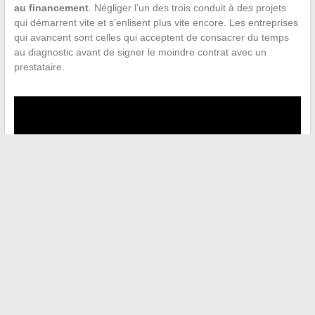
au financement
. Négliger l’un des trois conduit à des projets
qui démarrent vite et s’enlisent plus vite encore. Les entreprises
qui avancent sont celles qui acceptent de consacrer du temps
au diagnostic avant de signer le moindre contrat avec un
prestataire.